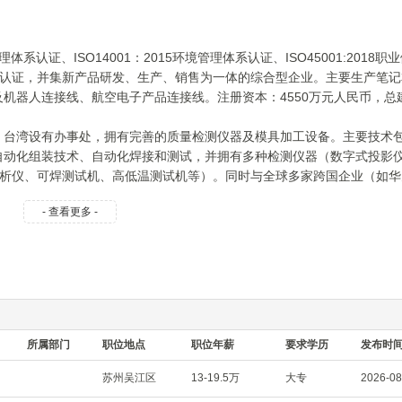
理体系认证、ISO14001：2015环境管理体系认证、ISO45001:2018职
质管理体系认证，并集新产品研发、生产、销售为一体的综合型企业。主要生产笔
机器人连接线、航空电子产品连接线。注册资本：4550万元人民币，总
、台湾设有办事处，拥有完善的质量检测仪器及模具加工设备。主要技术
自动化组装技术、自动化焊接和测试，并拥有多种检测仪器（数字式投影
分析仪、可焊测试机、高低温测试机等）。同时与全球多家跨国企业（如华
冠捷、TCL、松下、佳能、NEC等著名企业），建立了忠实的合作伙伴
- 查看更多 -
续改进，力争成为业内一流供应商!”
所属部门
职位地点
职位年薪
要求学历
发布时
苏州吴江区
13-19.5万
大专
2026-08