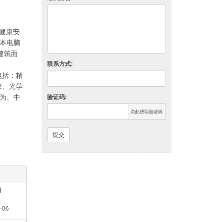
业健康安
记本电脑
建筑面
联系方式:
包括：精
仪、光学
为、中
验证码:
关系，并
提交
间
-06