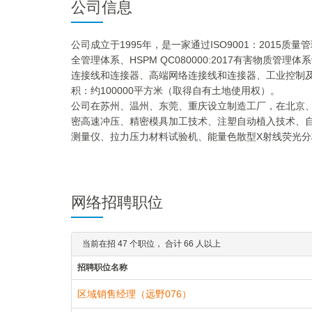
公司信息
公司成立于1995年，是一家通过ISO9001：2015质量管
全管理体系、HSPM QC080000:2017有害物
连接线和连接器、高端网络连接线和连接器、工业控制及
积：约100000平方米（取得自有土地使用权）。
公司在苏州、温州、东莞、重庆设立制造工厂，在北京
密高速冲压、精密模具加工技术、注塑自动植入技术、
测量仪、拉力压力材料试验机、能量色散型X射线荧光
兴、FCI、富士康、伟创力、华硕、亚旭、广达、仁宝、
铸造了其知名品牌CZT。我们的宗旨是：“不断学习，持
网络招聘职位
当前在招 47 个职位， 合计 66 人以上
招聘职位名称
区域销售经理（远野076）