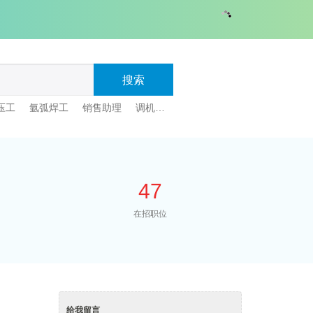
搜索
压工
氩弧焊工
销售助理
调机员
生产助理
食堂阿姨
采购
47
在招职位
给我留言