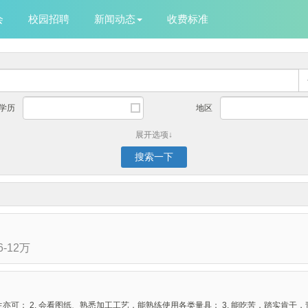
会
校园招聘
新闻动态
收费标准
学历
地区
展开选项↓
搜索一下
.6-12万
亦可； 2. 会看图纸、熟悉加工工艺，能熟练使用各类量具； 3. 能吃苦，踏实肯干，