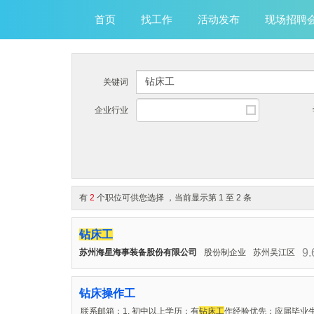
首页
找工作
活动发布
现场招聘
关键词
企业行业
有
2
个职位可供您选择
，当前显示第 1 至 2 条
钻床工
9
苏州海星海事装备股份有限公司
股份制企业
苏州吴江区
钻床操作工
联系邮箱：1. 初中以上学历；有
钻床工
作经验优先；应届毕业生