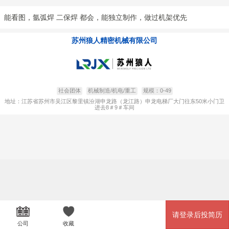
能看图，氩弧焊 二保焊 都会，能独立制作，做过机架优先
苏州狼人精密机械有限公司
社会团体
机械制造/机电/重工
规模：0-49
地址：江苏省苏州市吴江区黎里镇汾湖申龙路（龙江路）申龙电梯厂大门往东50米小门卫
进去8＃9＃车间
请登录后投简历
公司
收藏