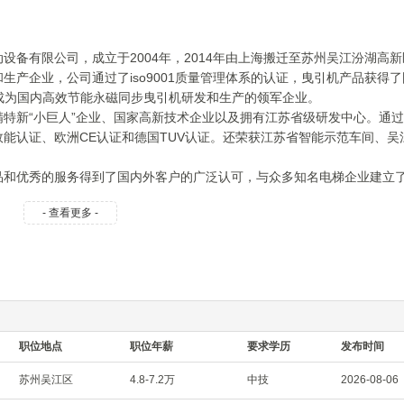
备有限公司，成立于2004年，2014年由上海搬迁至苏州吴江汾湖高
产企业，公司通过了iso9001质量管理体系的认证，曳引机产品获得
成为国内高效节能永磁同步曳引机研发和生产的领军企业。
特新“小巨人”企业、国家高新技术企业以及拥有江苏省级研发中心。通
级效能认证、欧洲CE认证和德国TUV认证。还荣获江苏省智能示范车间、吴
品和优秀的服务得到了国内外客户的广泛认可，与众多知名电梯企业建立
面可持续发展，立足中国、走向世界注入了全新的活力，将使更多用户享受
- 查看更多 -
章！
职位地点
职位年薪
要求学历
发布时间
苏州吴江区
4.8-7.2万
中技
2026-08-06