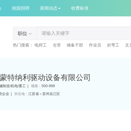
会
校园招聘
新闻动态
收费标准
职位
热门搜索：
电焊工
仓管
储备干部
作业员
折弯工
文
蒙特纳利驱动设备有限公司
械制造/机电/重工 |
规模：
500-999
营企业 |
所在地：
江苏省＞苏州吴江区