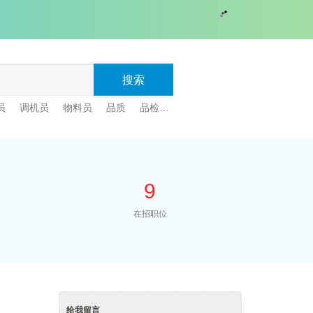
搜索
员
调机员
物料员
品质
品检
保洁
生产排单
9
在招职位
给我留言