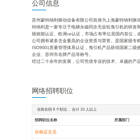
公司信息
苏州蒙特纳利驱动设备有限公司前身为上海蒙特纳利驱动设
特纳利是一家专注于电梯永磁同步无齿轮曳引机的研发和生
级效能认证、欧洲ce认证，市场占有率位居国内首位，
公司拥有诸多含金量高的企业资质与荣誉。是国家级专精
ISO9001质量管理体系认证，曳引机产品获得国家二
企业、苏州市名牌产品等称号。
经过二十余年的发展，公司凭借专业的技术、卓越的产
合作关系。苏州蒙特纳利生产基地的投产为实现公司全
智造”的一流技术服务，开启蒙特纳利“驱动未来”的新篇
网络招聘职位
当前在招 9 个职位， 合计 10 人以上
招聘职位名称
所属部门
合格证文员