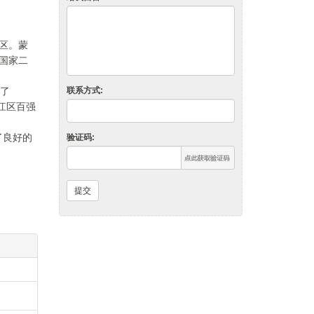
新区。蒙
了国家二
过了
联系方式:
江区百强
了良好的
验证码:
到“蒙纳
提交